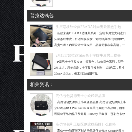
普拉达钱包
：
头层荔枝纹经典PRADA时尚男款黑色手包
新款来袭P R A D A达经典系列：定制专属意大利进口
头层荔枝牛皮，舒适细腻皮纹，简约经典设计拎除帅气
高贵气质！内层设计空间实用，品牌元素非常高端，一
直是时尚潮人必备单
2M1317普拉达深蓝色十字纹牛皮男士皮夹
P家男士十字纹皮夹，深蓝色，边角拼色系列，型号
2M1317，原单品质，十字纹牛皮制作，175代工，尺寸
20cm×10.3cm，做工精致如图可见
相关资讯
：
高仿包包货源男士小众轻奢品牌
高仿包包货源男士小众轻奢品牌 高仿包包货源男士小
众轻奢品牌 1.Paul Smith 同为英伦风的代表品牌，如果
说沉稳干练的格子纹路是 Burberry 的象征，那彩色条纹
就是 P
高仿包包和正版区别这些品牌什么价格
高仿包包和正版区别这些品牌什么价格 Coach铬鞣皮