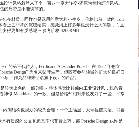
da设计风格忽然来了个一百八十度大转变-还原为简约舒适风格。
e 包的肩带是不能调节的。
包在材质上同样也是选用的意大利小牛皮，价格比前一款的 Tote
体看上去非常的沉稳结实，感觉用上好多年也没什么大问题，而且
更加有质感呢 ~ 参考价格 4200RMB
三代传人，Ferdinand Alexander Porsche 在 1972 年创立
sche Design" 为名来贴牌生产，但随着参与领域的扩大和良好口
che Design" 作为品牌来命名旗下设计的产品。
饰方面算是较为出色的一部分啦 ~ 整体感觉比较偏向工业设计风，线条看
似 Montblanc 的一款。但是价格却相对来说友好了一些，平常
。
~ 内侧结构也规划的较为合理：一个主隔层，大号拉链夹层、可容
感的公文包但又不想花费上万，那 Porsche Design 或许是