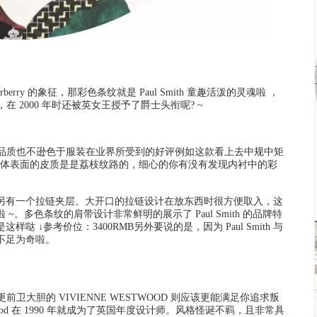
ry 的象征，那彩色条纹就是 Paul Smith 童趣活泼的灵魂啦 ，
，在 2000 年时还被英女王授予了爵士头衔呢? ~
类的包包品质也不逊色于服装在业界所受到的好评例如这款看上去中规中矩
节效果：包体表面的皮质是是荔枝纹路的，细心的你有没有发现内衬中的彩
另有一个拉链夹层。大开口的拉链设计在放东西时很方便取入，这
多色条纹的肩带设计非常鲜明的展示了 Paul Smith 的品牌特
↓参考价位：3400RMB另外要说的是，因为 Paul Smith 与
不足为奇啦。
风格更前卫大胆的 VIVIENNE WESTWOOD 则应该更能满足你追求叛
twood 在 1990 年就成为了英国年度设计师。风格怪诞不羁，且非常具