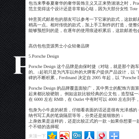
包当来季春夏奢华的奢华装饰主义又正来势汹汹之时，Pra
范主觉得这个设计还是非常贴心哒，因为大部分女性 Tot
钟意英式邮差包的朋友可以参考一下它家的款式，这款邮差
稍高一点。相对传统的款式，加上手工制作的打造，使整
能够预想到的是，在逐年的使用痕迹积累后，这款邮差包会变得
高仿包包货源男士小众轻奢品牌
5.Porsche Design
Porsche Design 这个品牌是由保时捷（对哒，就是那个跑车 ~）的第
的。↓起初只是为汽车以外的大牌客户提供产品设计，以 "Por
碑的不断积累，Ferdinand 决定自 2005 年起，以 "Pors
Porsche Design 的品牌覆盖面较广，其中男士的配
起来都比较硬朗 。例如这款比较经典的公文包，造型猛一看神
在 6000 左右 RMB，在 Outlet 中有时可以 4000 左右到手 
包身为小牛皮的材质，仔细看表面的话还是很有光泽感的 
纳书写工具的笔袋隔层等等，分类还是挺细致的 ↓
上身效果是这样的，还是比较正式的一款 ~如果你想要一款具有质
个不错的选择呢
来顶一下