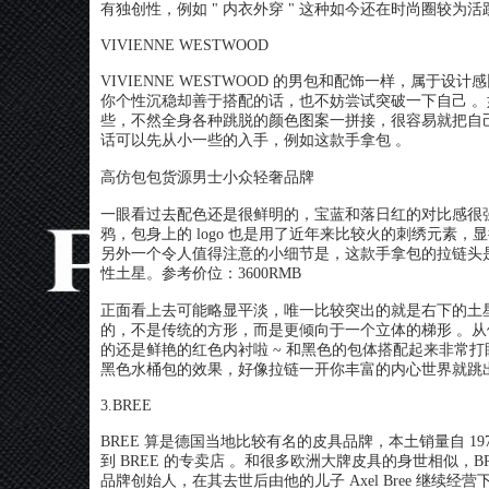
有独创性，例如 " 内衣外穿 " 这种如今还在时尚圈较为活跃
VIVIENNE WESTWOOD
VIVIENNE WESTWOOD 的男包和配饰一样，属于设
你个性沉稳却善于搭配的话，也不妨尝试突破一下自己 
些，不然全身各种跳脱的颜色图案一拼接，很容易就把自
话可以先从小一些的入手，例如这款手拿包 。
高仿包包货源男士小众轻奢品牌
一眼看过去配色还是很鲜明的，宝蓝和落日红的对比感很强烈。
鸦，包身上的 logo 也是用了近年来比较火的刺绣元素，
另外一个令人值得注意的小细节是，这款手拿包的拉链头是由小牛
性土星。参考价位：3600RMB
正面看上去可能略显平淡，唯一比较突出的就是右下的土星
的，不是传统的方形，而是更倾向于一个立体的梯形 。
的还是鲜艳的红色内衬啦 ~ 和黑色的包体搭配起来非常打眼，但
黑色水桶包的效果，好像拉链一开你丰富的内心世界就跳出
3.BREE
BREE 算是德国当地比较有名的皮具品牌，本土销量自 1
到 BREE 的专卖店 。和很多欧洲大牌皮具的身世相似，BREE 也
品牌创始人，在其去世后由他的儿子 Axel Bree 继续经营