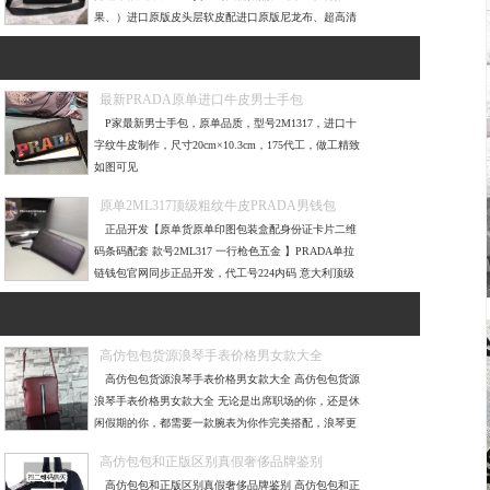
果、）进口原版皮头层软皮配进口原版尼龙布、超高清
五金logo标志、专柜五金
最新PRADA原单进口牛皮男士手包
P家最新男士手包，原单品质，型号2M1317，进口十
字纹牛皮制作，尺寸20cm×10.3cm，175代工，做工精致
如图可见
原单2ML317顶级粗纹牛皮PRADA男钱包
正品开发【原单货原单印图包装盒配身份证卡片二维
码条码配套 款号2ML317 一行枪色五金 】PRADA单拉
链钱包官网同步正品开发，代工号224内码 意大利顶级
粗纹牛皮质感极好，
高仿包包货源浪琴手表价格男女款大全
高仿包包货源浪琴手表价格男女款大全 高仿包包货源
浪琴手表价格男女款大全 无论是出席职场的你，还是休
闲假期的你，都需要一款腕表为你作完美搭配，浪琴更
加是首选，浪
高仿包包和正版区别真假奢侈品牌鉴别
高仿包包和正版区别真假奢侈品牌鉴别 高仿包包和正