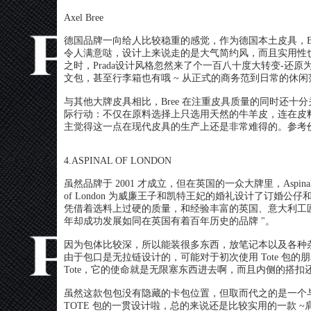
Axel Bree
德国品牌一向给人比较稳重的感觉，作为德国本土皮具，B
令人满意哒，设计上来说走的是大气简约风，而且实用性
之时，Prada设计风格忽然来了个一百八十度大转变-还
文包，甚至行李箱也有哦 ~ 从正式的商务范到日常的休
与其他大牌皮具相比，Bree 在注重皮具质量的同时还
际行动：不仅在原料选择上只选用天然的牛羊皮，连在皮
主觉得这一点在现代皮具的生产上还是非常难得的。参考价格 
4.ASPINAL OF LONDON
虽然品牌于 2001 才成立，但在英国的一众大牌里，Aspinal o
of London 为威廉王子和凯特王妃的婚礼设计了订婚公仔
凭借着选料上过硬的质量，和经验丰富的英国、意大利工匠们的精心打
年却成功发展如同在英国有着百年历史的品牌 "。
因为包体比较深，所以能装很多东西，放笔记本以及各种杂
由于包口是无拉链设计的，可能对于初次使用 Tote 包
Tote，它的使命就是无限塞东西进去啊，而且内侧的搭
虽然这款包包没有隐藏的卡包位置，但取而代之的是一个
TOTE 包的一贯设计啦，总的来说还是比较实用的一款