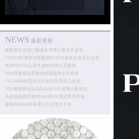
NEWS
最新更新
最新普拉达进口降落伞布男士黑色手提包
2VE368彩条拼色限量版PRADA最新款男士公文包
秋冬PRADA头层牛皮时尚男士手提包
2018早春新款原版休闲高端男士双肩包
2VE366粒纹普拉达牛皮时尚男款公文包
2018最新普拉达高端木纹小牛皮男士邮差包
头层荔枝纹经典PRADA时尚男款黑色手包
最新PRADA原单进口牛皮男士手包