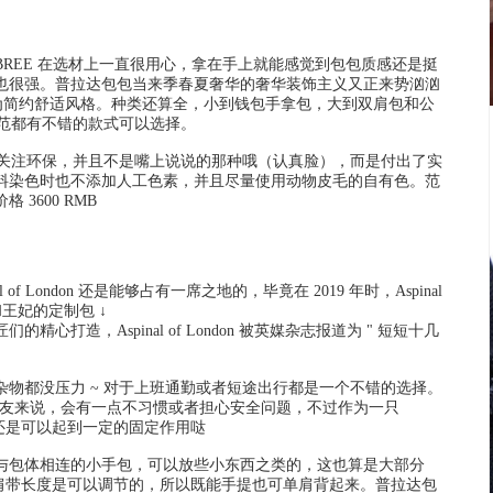
REE 在选材上一直很用心，拿在手上就能感觉到包包质感还是挺
也很强。普拉达包包当来季春夏奢华的奢华装饰主义又正来势汹汹
原为简约舒适风格。种类还算全，小到钱包手拿包，大到双肩包和公
闲范都有不错的款式可以选择。
十分关注环保，并且不是嘴上说说的那种哦（认真脸），而是付出了实
料染色时也不添加人工色素，并且尽量使用动物皮毛的自有色。范
3600 RMB
f London 还是能够占有一席之地的，毕竟在 2019 年时，Aspinal
和王妃的定制包 ↓
造，Aspinal of London 被英媒杂志报道为 " 短短十几
物都没压力 ~ 对于上班通勤或者短途出行都是一个不错的选择。
的朋友来说，会有一点不习惯或者担心安全问题，不过作为一只
扣还是可以起到一定的固定作用哒
与包体相连的小手包，可以放些小东西之类的，这也算是大部分
 ~肩带长度是可以调节的，所以既能手提也可单肩背起来。普拉达包