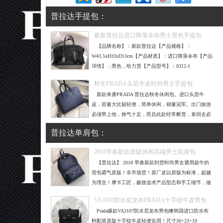
普拉达手提包
：
最新普拉达进口降落伞布男士黑色手提包
【品牌名称】：新款普拉达【产品规格】：
W43.5xH33xD13cm【产品材质】：进口降落伞布【产品
详情】：黑色，给力货【产品型号】：0312-1
秋冬PRADA头层牛皮时尚男士手提包
新款来袭PRADA 普拉达秋冬休闲包。进口头层牛
皮，容量大比较轻便，简单休闲，销量冠军。出门旅游
必须带上他，帅气十足，而且此款经常断货，拿回去必
补货，尺寸：29x39cm，黑
普拉达单肩包
：
2018早春新款原版休闲高端男士双肩包
【普拉达】 2018 早春新款到货时尚男女通用超牛的
背包霸气原版！非市场货！原厂皮以原版为标准，超越
为理念！摩卡工匠，极致追求产品型态和手工细节，做
到每一个包包上档次
VA3107防水尼龙布PRADA十字纹牛皮男包
Prada爆款VA3107防水尼龙布男包噢韩国进口防水布
料配搭原版十字纹牛皮轻便实用！尺寸30+23+10