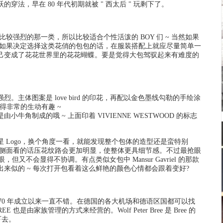
的穿法，早在 80 年代初期就被 " 西太后 " 玩剩下了。
计感比较强烈的那一类，所以比较适合个性活泼的 BOY 们 ~ 当然如果
。如果决定选择这类花俏的包包的话，在服装搭配上就应尽量简单一
己变成了花花世界里的花花蝴蝶。要是觉得大包驾驭起来有难度的
主体图案是 love bird 的印花，再配以金色墨线勾勒的手绘涂
显得非常的生动有趣 ~
角制成的哦 ~ 上面印着 VIVIENNE WESTWOOD 的标志
 Logo，换个角度一看，就能发现整个包体的造型还是蛮特别
从侧面看的话压花纹路会更加明显，使整体更具细节感。不过最抢眼
又不会显得不协调。有点类似女包中 Mansur Gavriel 的那款
来似的 ~ 每次打开包看着这么鲜艳的颜色心情都会跟着变好?
970 年成立以来一直不错。在德国的各大机场和德语区国都可以找
是由家族管理的方式来经营的。Wolf Peter Bree 是 Bree 的
下去。