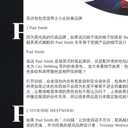
高仿包包货源男士小众轻奢品牌
1.Paul Smith
同为英伦风的代表品牌，如果说沉稳干练的格子纹路是 Burber
颇具英式幽默的 Paul Smith 非常善于把握产品的细节设计
Paul Smith
虽说 Paul Smith 是做英式时装起家的，但是配件
名为 City Webbing 系列的单肩包 。放大来看细
色条纹和肩带颜色是相呼应的呢？
打开拉链，会发现包内含有笔套袋和安全袋夹层，包身外
样类似笔记本的东西就不会因为长度不够塞不进去而尴尬啦 ~。
点，让整体略显单调的黑色包包不那么沉闷了，上身效果是这样哒 
伊藤忠集团的合作关系，所以很多商品是日本限定版也就
2.VIVIENNE WESTWOOD
如果 Paul Smith 的 " 小闷骚 " 让你觉得还不尽兴，那
逆的灵魂 ，作为经典的朋克品牌设计者，Vivienne Wes